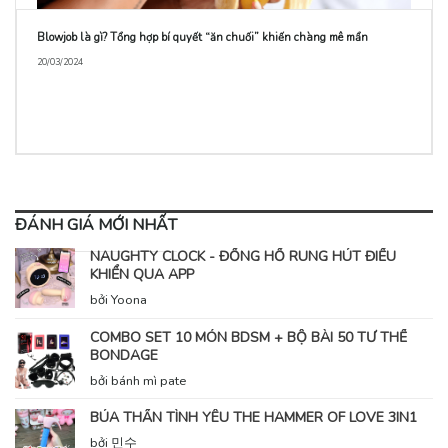
Blowjob là gì? Tổng hợp bí quyết “ăn chuối” khiến chàng mê mẩn
20/03/2024
ĐÁNH GIÁ MỚI NHẤT
NAUGHTY CLOCK - ĐỒNG HỒ RUNG HÚT ĐIỀU
KHIỂN QUA APP
bởi Yoona
COMBO SET 10 MÓN BDSM + BỘ BÀI 50 TƯ THẾ
BONDAGE
bởi bánh mì pate
BÚA THẦN TÌNH YÊU THE HAMMER OF LOVE 3IN1
bởi 민수