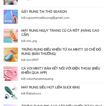
GẬY RUNG TAI THỎ SEASON
bởi nguyenhoaithuong@gmail.com
MÁY RUNG NGỤY TRANG CỦ CÀ RỐT (HÀNG CAO
CẤP)
bởi min_jng
TRỨNG RUNG ĐIỀU KHIỂN TỪ XA MINTY 10 CHẾ ĐỘ
RUNG (BẢN THƯỜNG)
bởi Jinn1897
CÁ VOI MINTY BẢN KẾT NỐI VỚI ĐIỆN THOẠI (ĐIỀU
KHIỂN QUA APP)
bởi sieunhandienquang
MÁY RUNG SIÊU HÚT LIẾM SUCK KING
bởi Babybooo