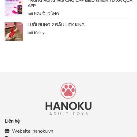
TRỨNG RUNG IRIS CAO CẤP ĐIỀU KHIỂN TỪ XA QUA
APP
bởi NGƯỜI DÙNG
LƯỠI RUNG 2 ĐẦU LICK KING
bởi bình y
Liên hệ
Website:
hanoku.vn