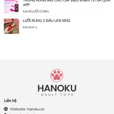
TRỨNG RUNG IRIS CAO CẤP ĐIỀU KHIỂN TỪ XA QUA
APP
bởi NGƯỜI DÙNG
LƯỠI RUNG 2 ĐẦU LICK KING
bởi bình y
Liên hệ
Website:
hanoku.vn