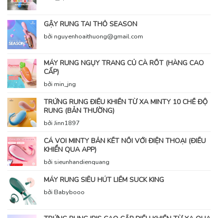
GẬY RUNG TAI THỎ SEASON
bởi nguyenhoaithuong@gmail.com
MÁY RUNG NGỤY TRANG CỦ CÀ RỐT (HÀNG CAO
CẤP)
bởi min_jng
TRỨNG RUNG ĐIỀU KHIỂN TỪ XA MINTY 10 CHẾ ĐỘ
RUNG (BẢN THƯỜNG)
bởi Jinn1897
CÁ VOI MINTY BẢN KẾT NỐI VỚI ĐIỆN THOẠI (ĐIỀU
KHIỂN QUA APP)
bởi sieunhandienquang
MÁY RUNG SIÊU HÚT LIẾM SUCK KING
bởi Babybooo