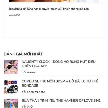
Blowjob là gì? Tổng hợp bí quyết “ăn chuối” khiến chàng mê mẩn
20/03/2024
ĐÁNH GIÁ MỚI NHẤT
NAUGHTY CLOCK - ĐỒNG HỒ RUNG HÚT ĐIỀU
KHIỂN QUA APP
bởi Yoona
COMBO SET 10 MÓN BDSM + BỘ BÀI 50 TƯ THẾ
BONDAGE
bởi bánh mì pate
BÚA THẦN TÌNH YÊU THE HAMMER OF LOVE 3IN1
bởi 민수