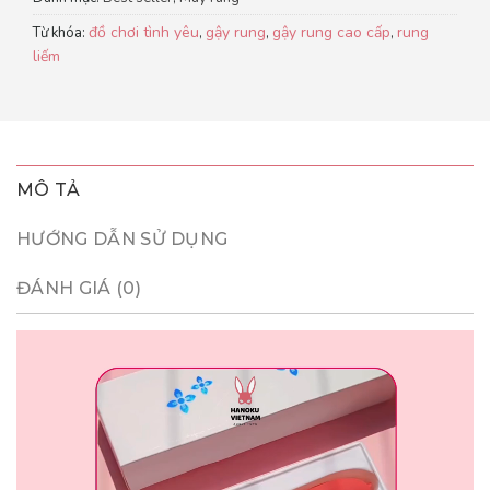
đồ chơi tình yêu
gậy rung
gậy rung cao cấp
rung
Từ khóa:
,
,
,
liếm
MÔ TẢ
HƯỚNG DẪN SỬ DỤNG
ĐÁNH GIÁ (0)
Trình
chơi
Video