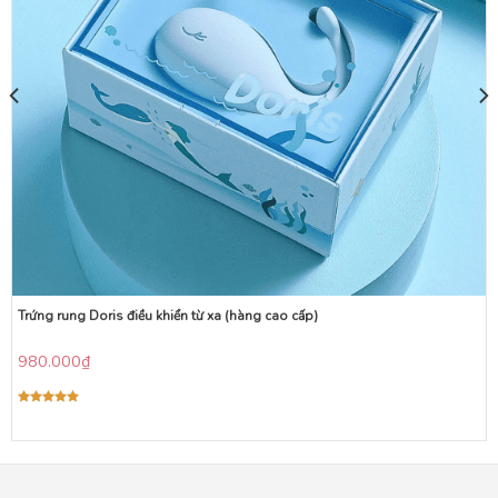
Trứng rung Doris điều khiển từ xa (hàng cao cấp)
980.000
₫
Được xếp
hạng
5.00
5 sao