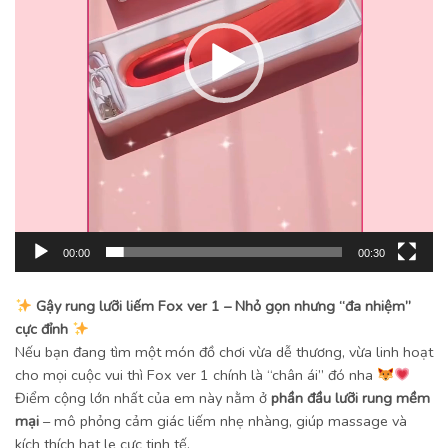
00:00
00:30
Gậy rung lưỡi liếm Fox ver 1 – Nhỏ gọn nhưng “đa nhiệm”
cực đỉnh
Nếu bạn đang tìm một món đồ chơi vừa dễ thương, vừa linh hoạt
cho mọi cuộc vui thì Fox ver 1 chính là “chân ái” đó nha
Điểm cộng lớn nhất của em này nằm ở
phần đầu lưỡi rung mềm
mại
– mô phỏng cảm giác liếm nhẹ nhàng, giúp massage và
kích thích hạt le cực tinh tế.