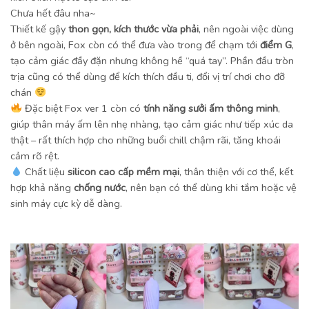
Chưa hết đâu nha~
Thiết kế gậy
thon gọn, kích thước vừa phải
, nên ngoài việc dùng
ở bên ngoài, Fox còn có thể đưa vào trong để chạm tới
điểm G
,
tạo cảm giác đầy đặn nhưng không hề “quá tay”. Phần đầu tròn
trịa cũng có thể dùng để kích thích đầu ti, đổi vị trí chơi cho đỡ
chán
Đặc biệt Fox ver 1 còn có
tính năng sưởi ấm thông minh
,
giúp thân máy ấm lên nhẹ nhàng, tạo cảm giác như tiếp xúc da
thật – rất thích hợp cho những buổi chill chậm rãi, tăng khoái
cảm rõ rệt.
Chất liệu
silicon cao cấp mềm mại
, thân thiện với cơ thể, kết
hợp khả năng
chống nước
, nên bạn có thể dùng khi tắm hoặc vệ
sinh máy cực kỳ dễ dàng.