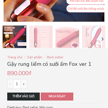
Trang chủ
/
Sản phẩm
/
Best seller
Gậy rung liếm có sưởi ấm Fox ver 1
890.000
₫
THÊM VÀO GIỎ
MUA NGAY
Danh mục:
Best seller
,
Máy rung