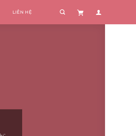
I
LIÊN HỆ
ậu”