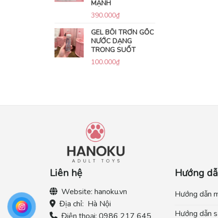
MẠNH
390.000
₫
GEL BÔI TRƠN GỐC
NƯỚC DẠNG
TRONG SUỐT
100.000
₫
Liên hệ
Hướng d
Website:
hanoku.vn
Hướng dẫn 
Địa chỉ:
Hà Nội
Hướng dẫn s
Điện thoại:
0986 217 645