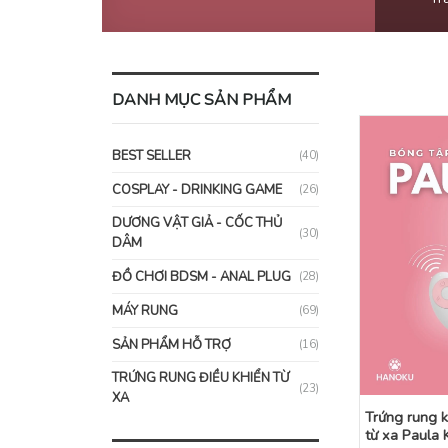
DANH MỤC SẢN PHẨM
BEST SELLER
(40)
COSPLAY - DRINKING GAME
(26)
DƯƠNG VẬT GIẢ - CỐC THỦ
(30)
DÂM
ĐỒ CHƠI BDSM - ANAL PLUG
(28)
MÁY RUNG
(69)
SẢN PHẨM HỖ TRỢ
(16)
TRỨNG RUNG ĐIỀU KHIỂN TỪ
(23)
XA
Trứng rung k
từ xa Paula 