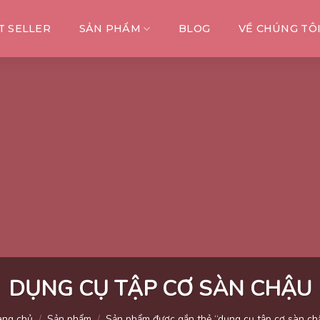
T SELLER
SẢN PHẨM
BLOG
VỀ CHÚNG TÔ
DỤNG CỤ TẬP CƠ SÀN CHẬU
ang chủ
/
Sản phẩm
/
Sản phẩm được gắn thẻ “dụng cụ tập cơ sàn ch