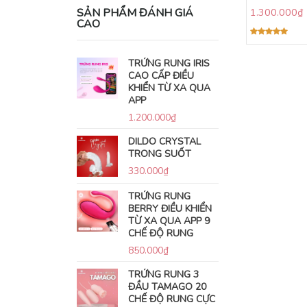
SẢN PHẨM ĐÁNH GIÁ
1.300.000
₫
CAO
Được xếp
hạng
5.00
5 sao
TRỨNG RUNG IRIS
CAO CẤP ĐIỀU
KHIỂN TỪ XA QUA
APP
1.200.000
₫
DILDO CRYSTAL
TRONG SUỐT
330.000
₫
TRỨNG RUNG
BERRY ĐIỀU KHIỂN
TỪ XA QUA APP 9
CHẾ ĐỘ RUNG
850.000
₫
TRỨNG RUNG 3
ĐẦU TAMAGO 20
CHẾ ĐỘ RUNG CỰC