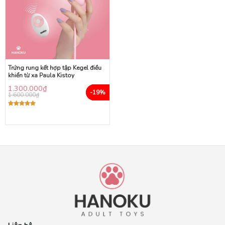
Trứng rung kết hợp tập Kegel điều
khiển từ xa Paula Kistoy
1.300.000
₫
-19%
1.600.000
₫
Được xếp
hạng
5.00
5 sao