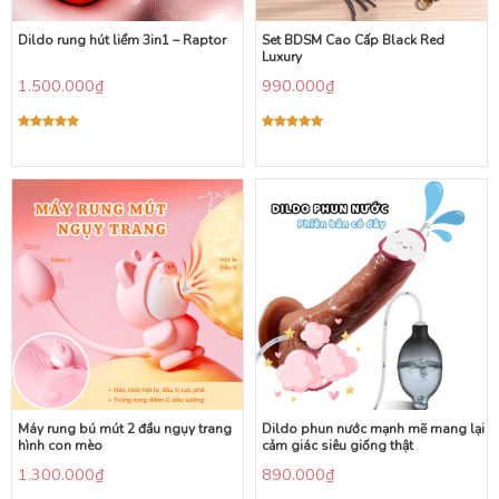
Dildo rung hút liểm 3in1 – Raptor
Set BDSM Cao Cấp Black Red
Luxury
1.500.000
₫
990.000
₫
Được xếp
Được xếp
hạng
5.00
hạng
5.00
5 sao
5 sao
Máy rung bú mút 2 đầu ngụy trang
Dildo phun nước mạnh mẽ mang lại
hình con mèo
cảm giác siêu giống thật
1.300.000
₫
890.000
₫