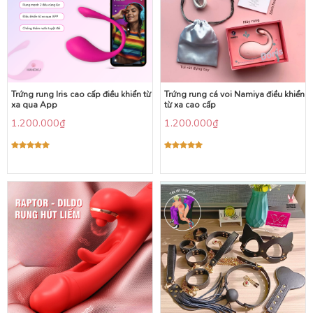
Trứng rung Iris cao cấp điều khiển từ
Trứng rung cá voi Namiya điều khiển
xa qua App
từ xa cao cấp
1.200.000
₫
1.200.000
₫
Được xếp
Được xếp
hạng
5.00
hạng
5.00
5 sao
5 sao