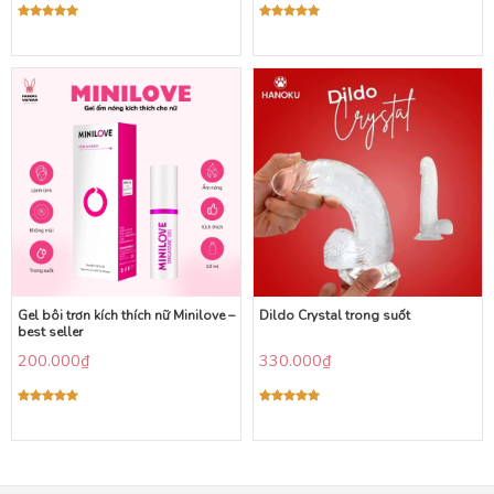
Được xếp
Được xếp
hạng
5.00
hạng
5.00
5 sao
5 sao
Gel bôi trơn kích thích nữ Minilove –
Dildo Crystal trong suốt
best seller
200.000
₫
330.000
₫
Được xếp
Được xếp
hạng
5.00
hạng
5.00
5 sao
5 sao