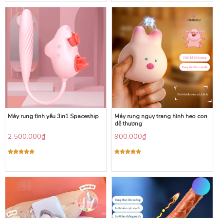
5 sao
5 sao
Máy rung tình yêu 3in1 Spaceship
Máy rung ngụy trang hình heo con
dễ thương
2.500.000
₫
900.000
₫
Được xếp
Được xếp
hạng
5.00
hạng
5.00
5 sao
5 sao