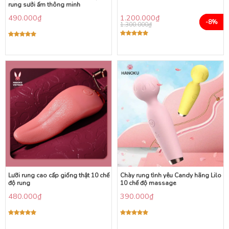
rung sưởi ấm thông minh
490.000
₫
1.200.000
₫
-8%
1.300.000
₫
Được xếp
Được xếp
hạng
5.00
hạng
5.00
5 sao
5 sao
Lưỡi rung cao cấp giống thật 10 chế
Chày rung tình yêu Candy hãng Lilo
độ rung
10 chế độ massage
480.000
₫
390.000
₫
Được xếp
Được xếp
hạng
5.00
hạng
5.00