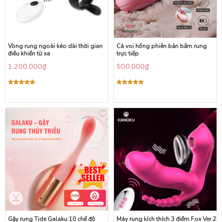
Vòng rung ngoài kéo dài thời gian
Cá voi hồng phiên bản bấm rung
điều khiển từ xa
trực tiếp
1.200.000
₫
500.000
₫
Được xếp
Được xếp
hạng
5.00
hạng
5.00
5 sao
5 sao
Gậy rung Tide Galaku 10 chế độ
Máy rung kích thích 3 điểm Fox Ver.2