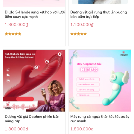
Dildo S-Hande rung kết hợp với lưỡi
Dương vật giả rung thụt lên xuống
liếm xoay cực mạnh
bản bấm trực tiếp
1.800.000
₫
1.100.000
₫
Được xếp
Được xếp
hạng
5.00
hạng
5.00
5 sao
5 sao
Dương vật giả Daphne phiên bản
Máy rung cá ngựa thần tốc lốc xoáy
nâng cấp
cực mạnh
1.800.000
₫
1.800.000
₫