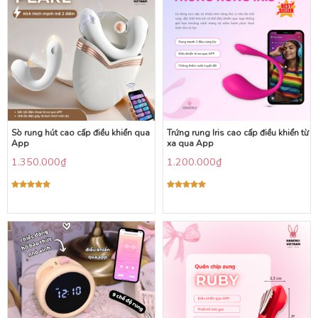
Sò rung hút cao cấp điều khiển qua
Trứng rung Iris cao cấp điều khiển từ
App
xa qua App
1.350.000
₫
1.200.000
₫
Được xếp
Được xếp
hạng
5.00
hạng
5.00
5 sao
5 sao