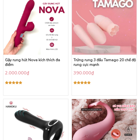
Gậy rung hút Nova kích thích đa
Trứng rung 3 đầu Tamago 20 chế độ
điểm
rung cực mạnh
2.000.000
₫
390.000
₫
Được xếp
Được xếp
hạng
5.00
hạng
5.00
5 sao
5 sao