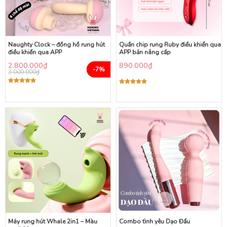
Naughty Clock – đồng hồ rung hút
Quần chip rung Ruby điều khiển qua
điều khiển qua APP
APP bản nâng cấp
2.800.000
₫
890.000
₫
-7%
3.000.000
₫
Được xếp
Được xếp
hạng
5.00
hạng
5.00
5 sao
5 sao
Máy rung hút Whale 2in1 – Màu
Combo tình yêu Dạo Đầu