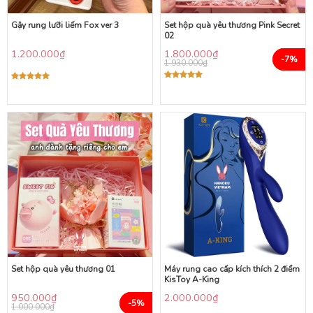
Gậy rung lưỡi liếm Fox ver 3
Set hộp quà yêu thương Pink Secret
02
1.200.000
₫
1.800.000
₫
-7%
1.930.000
₫
Được xếp
Được xếp
hạng
5.00
hạng
5.00
5 sao
5 sao
Set hộp quà yêu thương 01
Máy rung cao cấp kích thích 2 điểm
KisToy A-King
950.000
₫
2.000.000
₫
-5%
1.000.000
₫