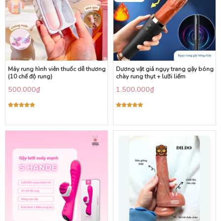
Máy rung hình viên thuốc dễ thương
Dương vật giả ngụy trang gậy bóng
(10 chế độ rung)
chày rung thụt + lưỡi liếm
500.000
₫
1.500.000
₫
Được xếp
Được xếp
hạng
5.00
hạng
5.00
5 sao
5 sao