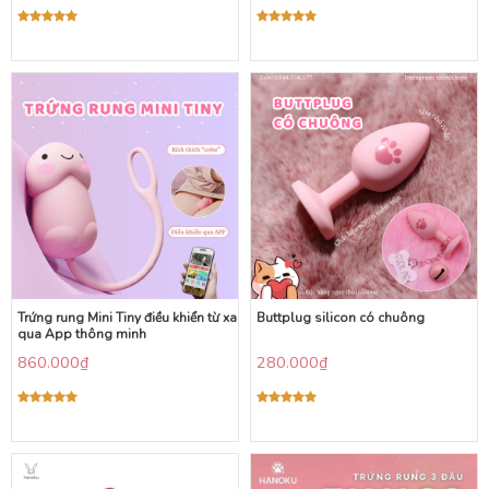
Được xếp
Được xếp
hạng
5.00
hạng
5.00
5 sao
5 sao
Trứng rung Mini Tiny điều khiển từ xa
Buttplug silicon có chuông
qua App thông minh
860.000
₫
280.000
₫
Được xếp
Được xếp
hạng
5.00
hạng
5.00
5 sao
5 sao