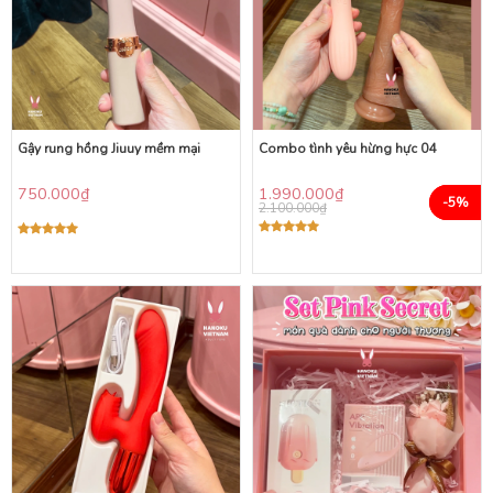
Gậy rung hồng Jiuuy mềm mại
Combo tình yêu hừng hực 04
750.000
₫
1.990.000
₫
-5%
2.100.000
₫
Được xếp
Được xếp
hạng
5.00
hạng
5.00
5 sao
5 sao