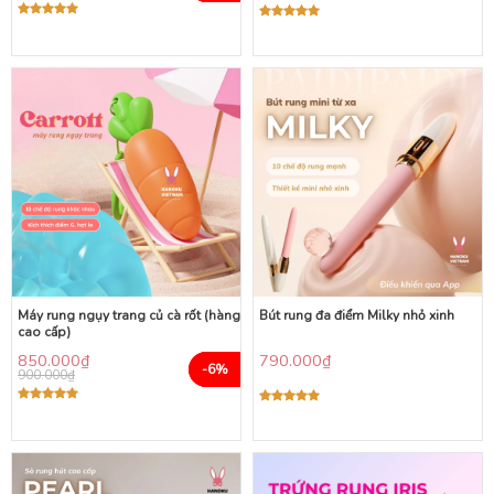
Được xếp
Được xếp
hạng
5.00
hạng
5.00
5 sao
5 sao
Máy rung ngụy trang củ cà rốt (hàng
Bút rung đa điểm Milky nhỏ xinh
cao cấp)
850.000
₫
790.000
₫
-6%
900.000
₫
Được xếp
Được xếp
hạng
5.00
hạng
5.00
5 sao
5 sao