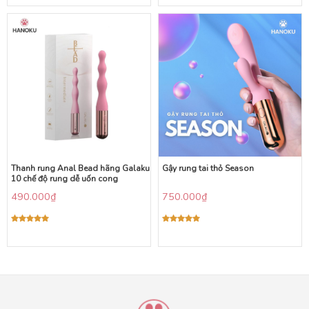
5 sao
5 sao
Thanh rung Anal Bead hãng Galaku
Gậy rung tai thỏ Season
10 chế độ rung dễ uốn cong
490.000
₫
750.000
₫
Được xếp
Được xếp
hạng
5.00
hạng
5.00
5 sao
5 sao