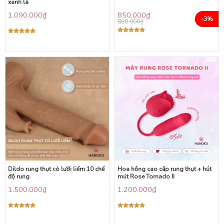
xanh lá
1.090.000
₫
850.000
₫
-3%
880.000
₫
Được xếp
Được xếp
hạng
5.00
hạng
5.00
5 sao
5 sao
Dildo rung thụt có lưỡi liếm 10 chế
Hoa hồng cao cấp rung thụt + hút
độ rung
mút Rose Tornado II
1.500.000
₫
1.200.000
₫
Được xếp
Được xếp
hạng
5.00
hạng
5.00