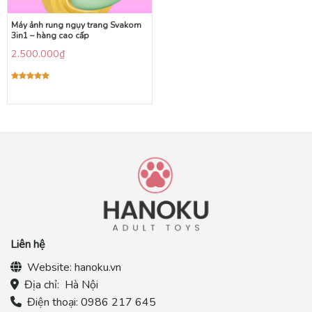
Máy ảnh rung ngụy trang Svakom
3in1 – hàng cao cấp
2.500.000
₫
Được xếp
hạng
5.00
5 sao
Liên hệ
Website:
hanoku.vn
Địa chỉ:
Hà Nội
Điện thoại:
0986 217 645