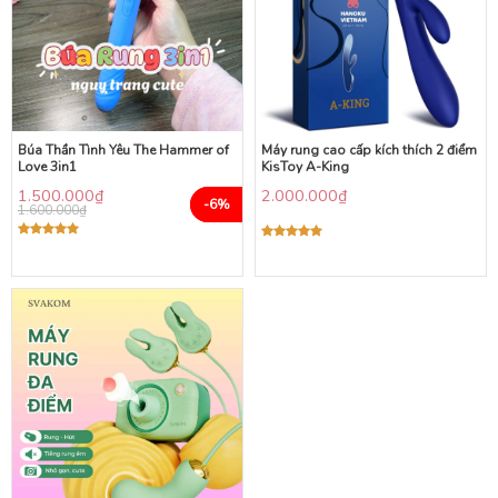
Búa Thần Tình Yêu The Hammer of
Máy rung cao cấp kích thích 2 điểm
Love 3in1
KisToy A-King
1.500.000
₫
2.000.000
₫
-6%
1.600.000
₫
Được xếp
Được xếp
hạng
5.00
hạng
5.00
5 sao
5 sao