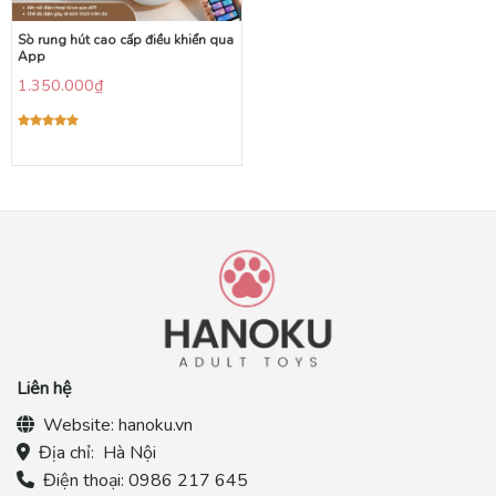
Sò rung hút cao cấp điều khiển qua
App
1.350.000
₫
Được xếp
hạng
5.00
5 sao
Liên hệ
Website:
hanoku.vn
Địa chỉ:
Hà Nội
Điện thoại:
0986 217 645