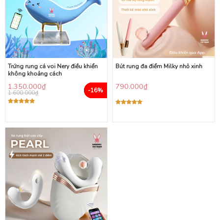
Trứng rung cá voi Nery điều khiển
Bút rung đa điểm Milky nhỏ xinh
không khoảng cách
1.350.000
₫
790.000
₫
-16%
1.600.000
₫
Được xếp
Được xếp
hạng
5.00
hạng
5.00
5 sao
5 sao