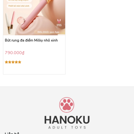
Bút rung đa điểm Milky nhỏ xinh
790.000
₫
Được xếp
hạng
5.00
5 sao