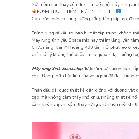
Nửa đêm bạn thấy cô đơn? Tìm đến bộ máy rung 3in1
RUNG THỤT – LIẾM – MÚT 1 + 1 + 1 =
Cao trào, hơn cả sung sướng, tầng tầng lớp lớp, đê m
Trứng rung rẻ kêu to, bạn bị mất tập trung, không th
Máy rung tình yêu Spaceship này thì im lặng, yên tâm
Chức năng “liếm” khoảng 400 lần mỗi phút, eo ơi kéo 
chân lúc ý không thể duỗi, cứ co quắp kì lạ! Tưởng t
Máy rung 3in1 Spaceship
được làm từ silicon cao cấ
chịu. Đồng thời chất liệu của vỏ ngoài đã đạt chuẩn
Phần đầu dài được thiết kế gần giống với dương vật 
đạo mà không cảm thấy khó chịu. Những thiết kế nổi 
cảm khiến chị em cảm thấy hưng phấn hơn mỗi khi t
Trình
chơi