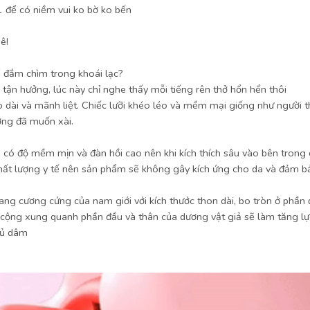
 để có niềm vui ko bờ ko bến
ê!
ể đắm chìm trong khoái lạc?
 tận hưởng, lúc này chỉ nghe thấy mỗi tiếng rên thở hổn hển thôi
dài và mãnh liệt. Chiếc lưỡi khéo léo và mềm mại giống như người thậ
ượng đã muốn xài.
p, có độ mềm mịn và đàn hồi cao nên khi kích thích sâu vào bên tro
 chất lượng y tế nên sản phẩm sẽ không gây kích ứng cho da và đảm bả
đang cương cứng của nam giới với kích thước thon dài, bo tròn ở phầ
cộng xung quanh phần đầu và thân của dương vật giả sẽ làm tăng lực
hủ dâm