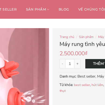
T SELLER
SẢN PHẨM
BLOG
VỀ CHÚNG TÔ
Trang chủ
/
Sản phẩm
/
Máy 
Máy rung tình yê
2.500.000
₫
THÊM 
Danh mục:
Best seller
,
Máy 
Từ khóa:
,
,
best seller
hút liếm
thụt