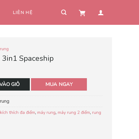
I
LIÊN HỆ
rung
u 3in1 Spaceship
VÀO GIỎ
MUA NGAY
rung
,
,
,
kích thích đa điểm
máy rung
máy rung 2 điểm
rung