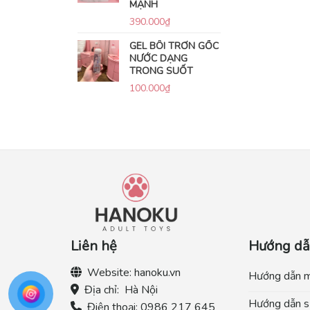
MẠNH
390.000
₫
GEL BÔI TRƠN GỐC
NƯỚC DẠNG
TRONG SUỐT
100.000
₫
Liên hệ
Hướng d
Website:
hanoku.vn
Hướng dẫn 
Địa chỉ:
Hà Nội
Hướng dẫn s
Điện thoại:
0986 217 645