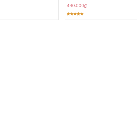
490.000
₫
Được xếp
hạng
5.00
5 sao