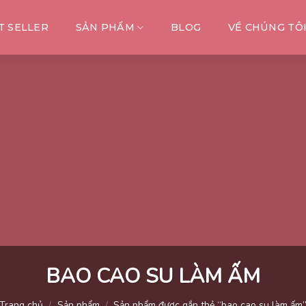
T SELLER
SẢN PHẨM
BLOG
VỀ CHÚNG TÔ
BAO CAO SU LÀM ẤM
Trang chủ
/
Sản phẩm
/
Sản phẩm được gắn thẻ “bao cao su làm ấm