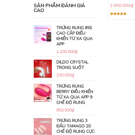
SẢN PHẨM ĐÁNH GIÁ
2.000.000
₫
CAO
Được xếp
hạng
5.00
5 sao
TRỨNG RUNG IRIS
CAO CẤP ĐIỀU
KHIỂN TỪ XA QUA
APP
1.200.000
₫
DILDO CRYSTAL
TRONG SUỐT
330.000
₫
TRỨNG RUNG
BERRY ĐIỀU KHIỂN
TỪ XA QUA APP 9
CHẾ ĐỘ RUNG
850.000
₫
TRỨNG RUNG 3
ĐẦU TAMAGO 20
CHẾ ĐỘ RUNG CỰC