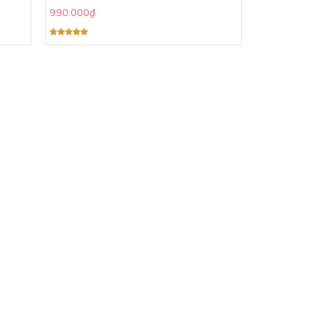
990.000
₫
Được xếp
hạng
5.00
5 sao