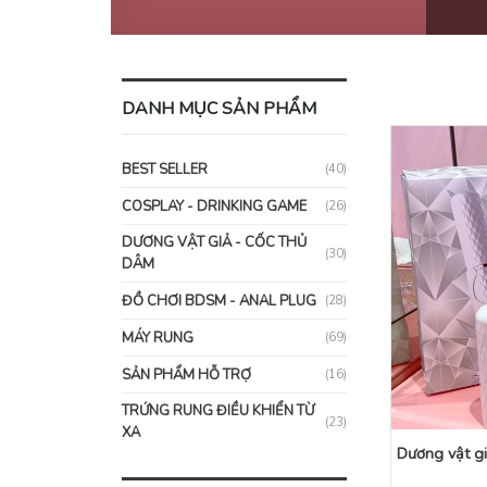
DANH MỤC SẢN PHẨM
BEST SELLER
(40)
COSPLAY - DRINKING GAME
(26)
DƯƠNG VẬT GIẢ - CỐC THỦ
(30)
DÂM
ĐỒ CHƠI BDSM - ANAL PLUG
(28)
MÁY RUNG
(69)
SẢN PHẨM HỖ TRỢ
(16)
TRỨNG RUNG ĐIỀU KHIỂN TỪ
(23)
XA
Dương vật gi