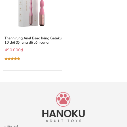
Thanh rung Anal Bead hãng Galaku
10 chế độ rung dễ uốn cong
490.000
₫
Được xếp
hạng
5.00
5 sao