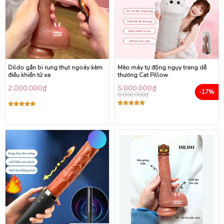
Dildo gắn bi rung thụt ngoáy kèm
Mèo máy tự động ngụy trang dễ
điều khiển từ xa
thương Cat Pillow
2.000.000
₫
5.000.000
₫
-17%
6.000.000
₫
Được xếp
Được xếp
hạng
5.00
hạng
5.00
5 sao
5 sao