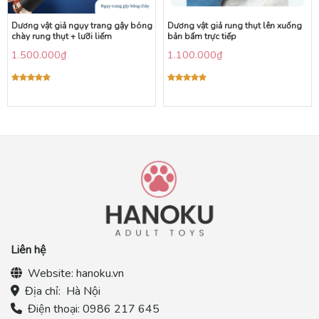
Dương vật giả ngụy trang gậy bóng
Dương vật giả rung thụt lên xuống
chày rung thụt + lưỡi liếm
bản bấm trực tiếp
1.500.000
₫
1.100.000
₫
Được xếp
Được xếp
hạng
5.00
hạng
5.00
5 sao
5 sao
Liên hệ
Website:
hanoku.vn
Địa chỉ:
Hà Nội
Điện thoại:
0986 217 645