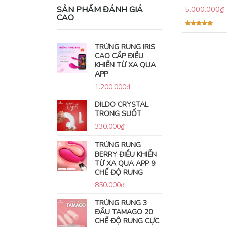
SẢN PHẨM ĐÁNH GIÁ
5.000.000
₫
CAO
Được xếp
hạng
5.00
5 sao
TRỨNG RUNG IRIS
CAO CẤP ĐIỀU
KHIỂN TỪ XA QUA
APP
1.200.000
₫
DILDO CRYSTAL
TRONG SUỐT
330.000
₫
TRỨNG RUNG
BERRY ĐIỀU KHIỂN
TỪ XA QUA APP 9
CHẾ ĐỘ RUNG
850.000
₫
TRỨNG RUNG 3
ĐẦU TAMAGO 20
CHẾ ĐỘ RUNG CỰC