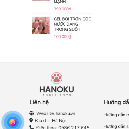
MẠNH
390.000
₫
GEL BÔI TRƠN GỐC
NƯỚC DẠNG
TRONG SUỐT
100.000
₫
Liên hệ
Hướng d
Website:
hanoku.vn
Hướng dẫn 
Địa chỉ:
Hà Nội
Hướng dẫn s
Điện thoại:
0986 217 645