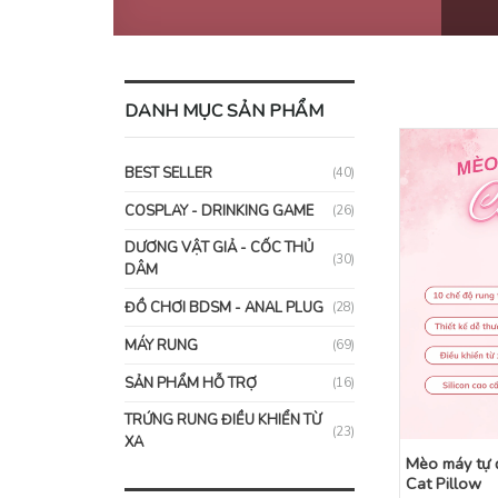
DANH MỤC SẢN PHẨM
BEST SELLER
(40)
COSPLAY - DRINKING GAME
(26)
DƯƠNG VẬT GIẢ - CỐC THỦ
(30)
DÂM
ĐỒ CHƠI BDSM - ANAL PLUG
(28)
MÁY RUNG
(69)
SẢN PHẨM HỖ TRỢ
(16)
TRỨNG RUNG ĐIỀU KHIỂN TỪ
(23)
XA
Mèo máy tự 
Cat Pillow