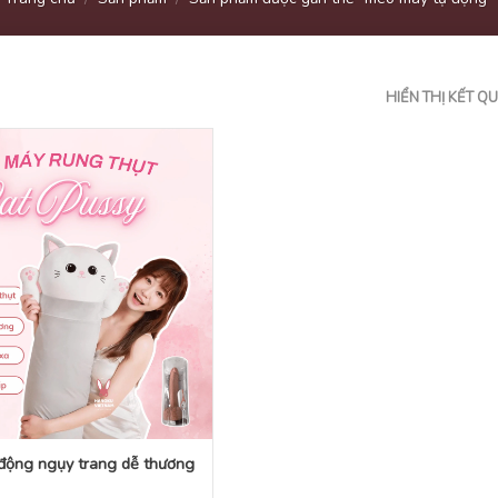
HIỂN THỊ KẾT Q
động ngụy trang dễ thương