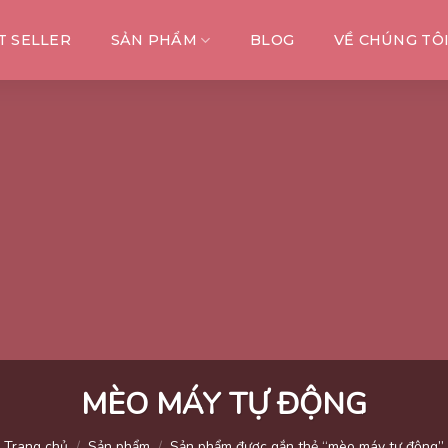
T SELLER
SẢN PHẨM
BLOG
VỀ CHÚNG TÔ
MÈO MÁY TỰ ĐỘNG
Trang chủ
/
Sản phẩm
/
Sản phẩm được gắn thẻ “mèo máy tự động”