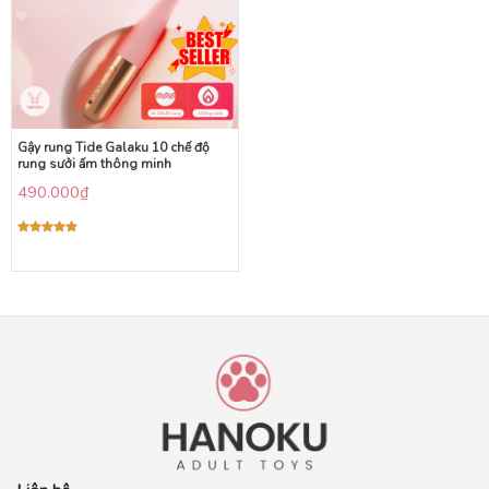
Gậy rung Tide Galaku 10 chế độ
rung sưởi ấm thông minh
490.000
₫
Được xếp
hạng
5.00
5 sao