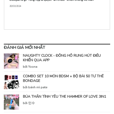
20/03/2024
ĐÁNH GIÁ MỚI NHẤT
NAUGHTY CLOCK - ĐỒNG HỒ RUNG HÚT ĐIỀU
KHIỂN QUA APP
bởi Yoona
COMBO SET 10 MÓN BDSM + BỘ BÀI 50 TƯ THẾ
BONDAGE
bởi bánh mì pate
BÚA THẦN TÌNH YÊU THE HAMMER OF LOVE 3IN1
bởi 민수