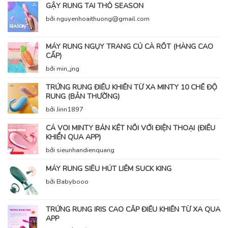
GẬY RUNG TAI THỎ SEASON
bởi nguyenhoaithuong@gmail.com
MÁY RUNG NGỤY TRANG CỦ CÀ RỐT (HÀNG CAO
CẤP)
bởi min_jng
TRỨNG RUNG ĐIỀU KHIỂN TỪ XA MINTY 10 CHẾ ĐỘ
RUNG (BẢN THƯỜNG)
bởi Jinn1897
CÁ VOI MINTY BẢN KẾT NỐI VỚI ĐIỆN THOẠI (ĐIỀU
KHIỂN QUA APP)
bởi sieunhandienquang
MÁY RUNG SIÊU HÚT LIẾM SUCK KING
bởi Babybooo
TRỨNG RUNG IRIS CAO CẤP ĐIỀU KHIỂN TỪ XA QUA
APP