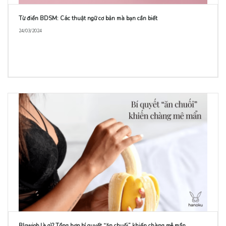
Từ điển BDSM: Các thuật ngữ cơ bản mà bạn cần biết
24/03/2024
Blowjob là gì? Tổng hợp bí quyết “ăn chuối” khiến chàng mê mẩn