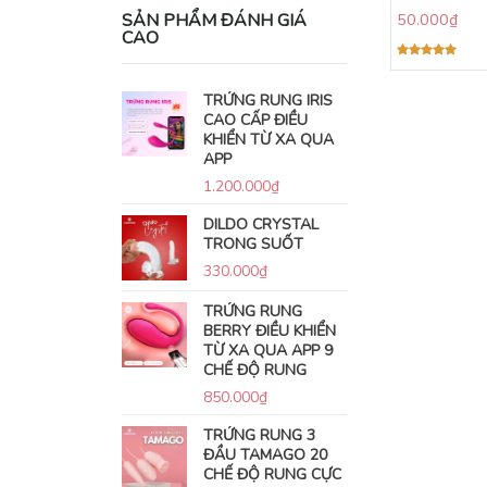
SẢN PHẨM ĐÁNH GIÁ
50.000
₫
CAO
Được xếp
hạng
5.00
5 sao
TRỨNG RUNG IRIS
CAO CẤP ĐIỀU
KHIỂN TỪ XA QUA
APP
1.200.000
₫
DILDO CRYSTAL
TRONG SUỐT
330.000
₫
TRỨNG RUNG
BERRY ĐIỀU KHIỂN
TỪ XA QUA APP 9
CHẾ ĐỘ RUNG
850.000
₫
TRỨNG RUNG 3
ĐẦU TAMAGO 20
CHẾ ĐỘ RUNG CỰC