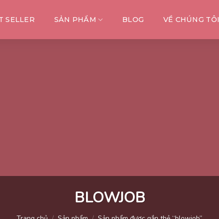
T SELLER
SẢN PHẨM
BLOG
VỀ CHÚNG TÔ
BLOWJOB
Trang chủ
/
Sản phẩm
/
Sản phẩm được gắn thẻ “blowjob”