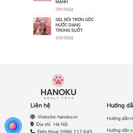
MẠNH
390.000
₫
GEL BÔI TRƠN GỐC
NƯỚC DẠNG
TRONG SUỐT
100.000
₫
Liên hệ
Hướng d
Website:
hanoku.vn
Hướng dẫn 
Địa chỉ:
Hà Nội
Hướng dẫn s
Điện thoại:
0986 217 645