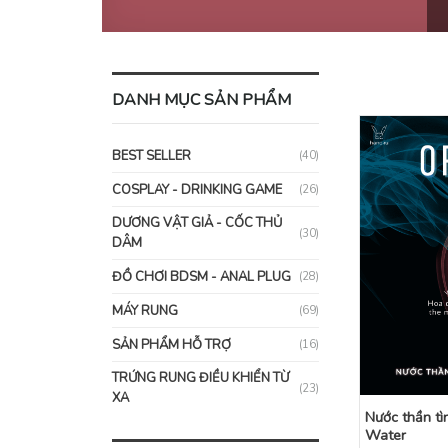
DANH MỤC SẢN PHẨM
BEST SELLER
(40)
COSPLAY - DRINKING GAME
(26)
DƯƠNG VẬT GIẢ - CỐC THỦ
(30)
DÂM
ĐỒ CHƠI BDSM - ANAL PLUG
(28)
MÁY RUNG
(69)
SẢN PHẨM HỖ TRỢ
(16)
TRỨNG RUNG ĐIỀU KHIỂN TỪ
(23)
XA
Nước thần tì
Water