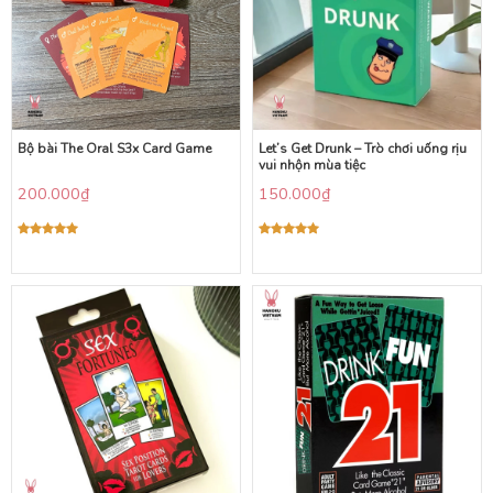
Bộ bài The Oral S3x Card Game
Let’s Get Drunk – Trò chơi uống rịu
vui nhộn mùa tiệc
200.000
₫
150.000
₫
Được xếp
Được xếp
hạng
5.00
hạng
5.00
5 sao
5 sao