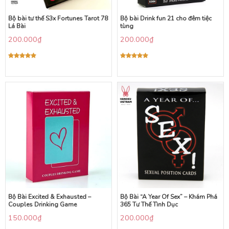
Bộ bài tư thế S3x Fortunes Tarot 78
Bộ bài Drink fun 21 cho đêm tiệc
Lá Bài
tùng
200.000
₫
200.000
₫
Được xếp
Được xếp
hạng
5.00
hạng
5.00
5 sao
5 sao
Bộ Bài Excited & Exhausted –
Bộ Bài “A Year Of Sex” – Khám Phá
Couples Drinking Game
365 Tư Thế Tình Dục
150.000
₫
200.000
₫