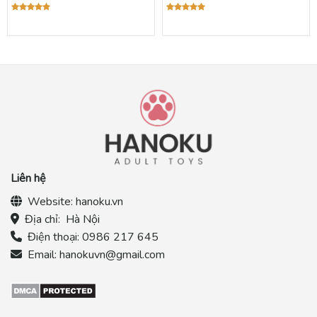
Được xếp
Được xếp
hạng
5.00
hạng
5.00
5 sao
5 sao
Liên hệ
Website:
hanoku.vn
Địa chỉ:
Hà Nội
Điện thoại:
0986 217 645
Email:
hanokuvn@gmail.com