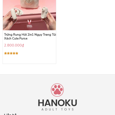
Trứng Rung Hút 2in1 Ngụy Trang Túi
Xách Cute Purse
2.800.000
₫
Được xếp
hạng
5.00
5 sao