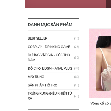
DANH MỤC SẢN PHẨM
BEST SELLER
(40)
COSPLAY - DRINKING GAME
(26)
DƯƠNG VẬT GIẢ - CỐC THỦ
(30)
DÂM
ĐỒ CHƠI BDSM - ANAL PLUG
(28)
MÁY RUNG
(69)
SẢN PHẨM HỖ TRỢ
(16)
TRỨNG RUNG ĐIỀU KHIỂN TỪ
(23)
XA
Vòng cổ có 