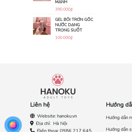
MẠNH
390.000
₫
GEL BÔI TRƠN GỐC
NƯỚC DẠNG
TRONG SUỐT
100.000
₫
Liên hệ
Hướng d
Website:
hanoku.vn
Hướng dẫn 
Địa chỉ:
Hà Nội
Hướng dẫn s
Điện thoại:
0986 217 645