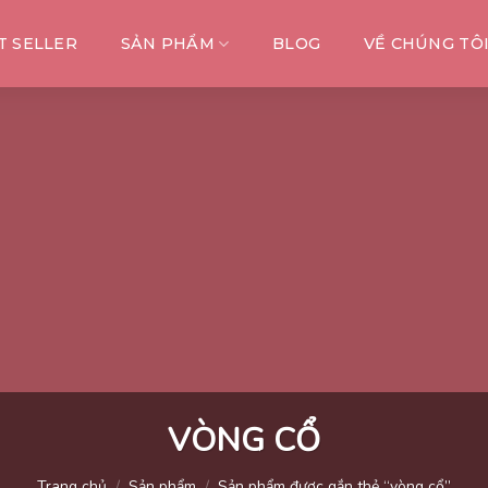
T SELLER
SẢN PHẨM
BLOG
VỀ CHÚNG TÔ
VÒNG CỔ
Trang chủ
/
Sản phẩm
/
Sản phẩm được gắn thẻ “vòng cổ”