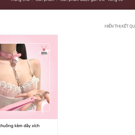
HIỂN THỊ KẾT Q
chuông kèm dây xích