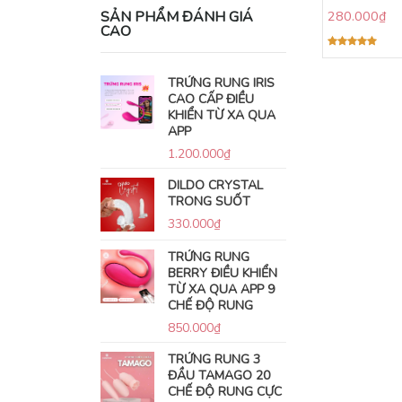
SẢN PHẨM ĐÁNH GIÁ
280.000
₫
CAO
Được xếp
hạng
5.00
5 sao
TRỨNG RUNG IRIS
CAO CẤP ĐIỀU
KHIỂN TỪ XA QUA
APP
1.200.000
₫
DILDO CRYSTAL
TRONG SUỐT
330.000
₫
TRỨNG RUNG
BERRY ĐIỀU KHIỂN
TỪ XA QUA APP 9
CHẾ ĐỘ RUNG
850.000
₫
TRỨNG RUNG 3
ĐẦU TAMAGO 20
CHẾ ĐỘ RUNG CỰC