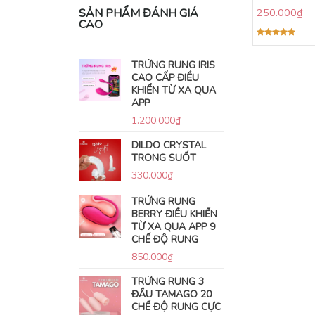
SẢN PHẨM ĐÁNH GIÁ
250.000
₫
CAO
Được xếp
hạng
5.00
5 sao
TRỨNG RUNG IRIS
CAO CẤP ĐIỀU
KHIỂN TỪ XA QUA
APP
1.200.000
₫
DILDO CRYSTAL
TRONG SUỐT
330.000
₫
TRỨNG RUNG
BERRY ĐIỀU KHIỂN
TỪ XA QUA APP 9
CHẾ ĐỘ RUNG
850.000
₫
TRỨNG RUNG 3
ĐẦU TAMAGO 20
CHẾ ĐỘ RUNG CỰC