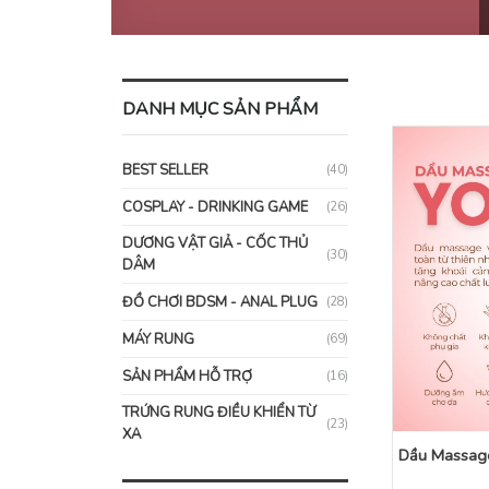
DANH MỤC SẢN PHẨM
BEST SELLER
(40)
COSPLAY - DRINKING GAME
(26)
DƯƠNG VẬT GIẢ - CỐC THỦ
(30)
DÂM
ĐỒ CHƠI BDSM - ANAL PLUG
(28)
MÁY RUNG
(69)
SẢN PHẨM HỖ TRỢ
(16)
TRỨNG RUNG ĐIỀU KHIỂN TỪ
(23)
XA
Dầu Massage