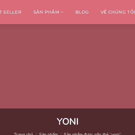
T SELLER
SẢN PHẨM
BLOG
VỀ CHÚNG TÔ
YONI
Trang chủ
/
Sản phẩm
/
Sản phẩm được gắn thẻ “yoni”