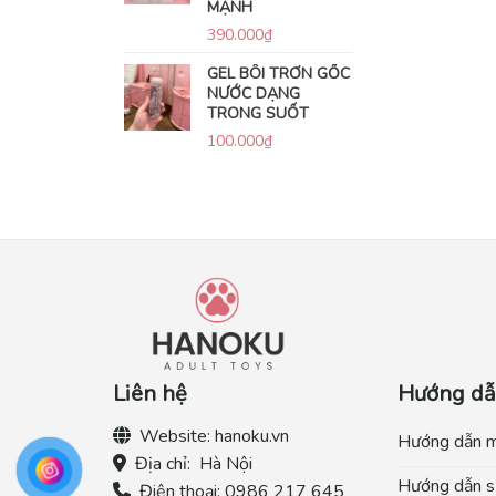
MẠNH
390.000
₫
GEL BÔI TRƠN GỐC
NƯỚC DẠNG
TRONG SUỐT
100.000
₫
Liên hệ
Hướng d
Website:
hanoku.vn
Hướng dẫn 
Địa chỉ:
Hà Nội
Hướng dẫn s
Điện thoại:
0986 217 645