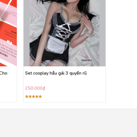
 Cho
Set cosplay hầu gái 3 quyến rũ
250.000
₫
Được xếp
hạng
5.00
5 sao