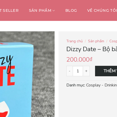
T SELLER
SẢN PHẨM
BLOG
VỀ CHÚNG TÔ
Trang chủ
/
Sản phẩm
/
Cosp
Dizzy Date – Bộ b
200.000
₫
THÊM 
Danh mục:
Cosplay - Drink