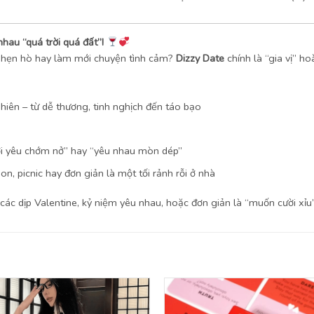
hau “quá trời quá đất”!
 hẹn hò hay làm mới chuyện tình cảm?
Dizzy Date
chính là “gia vị” h
hiên – từ dễ thương, tinh nghịch đến táo bạo
mới yêu chớm nở” hay “yêu nhau mòn dép”
on, picnic hay đơn giản là một tối rảnh rỗi ở nhà
các dịp Valentine, kỷ niệm yêu nhau, hoặc đơn giản là “muốn cười xỉu