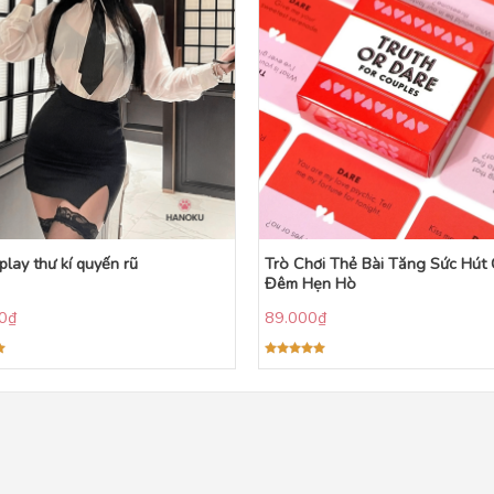
play thư kí quyến rũ
Trò Chơi Thẻ Bài Tăng Sức Hút
Đêm Hẹn Hò
0
₫
89.000
₫
Được xếp
hạng
5.00
5 sao