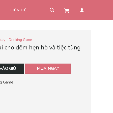
I
LIÊN HỆ
lay - Drinking Game
ài cho đêm hẹn hò và tiệc tùng
VÀO GIỎ
MUA NGAY
ing Game