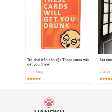
Trò chơi trên bàn tiệc These cards will
Set cos
get you drunk
150.000
₫
250.00
Được xếp
Được xếp
hạng
5.00
hạng
5.00
5 sao
5 sao