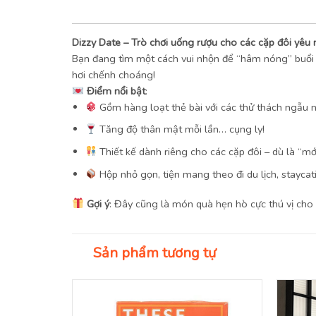
Dizzy Date – Trò chơi uống rượu cho các cặp đôi yêu n
Bạn đang tìm một cách vui nhộn để “hâm nóng” buổi
hơi chếnh choáng!
Điểm nổi bật
:
Gồm hàng loạt thẻ bài với các thử thách ngẫu n
Tăng độ thân mật mỗi lần… cụng ly!
Thiết kế dành riêng cho các cặp đôi – dù là “
Hộp nhỏ gọn, tiện mang theo đi du lịch, staycati
Gợi ý
: Đây cũng là món quà hẹn hò cực thú vị cho 
Sản phẩm tương tự