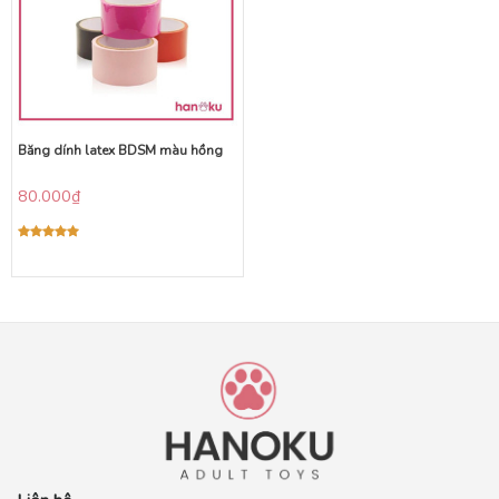
Băng dính latex BDSM màu hồng
80.000
₫
Được xếp
hạng
5.00
5 sao