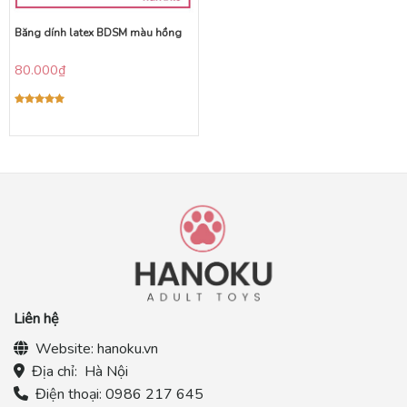
Băng dính latex BDSM màu hồng
80.000
₫
Được xếp
hạng
5.00
5 sao
Liên hệ
Website:
hanoku.vn
Địa chỉ:
Hà Nội
Điện thoại:
0986 217 645