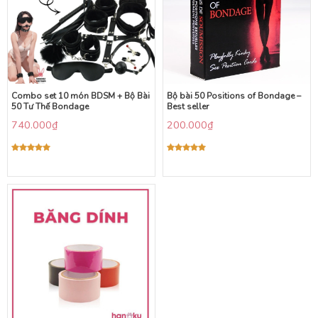
Combo set 10 món BDSM + Bộ Bài
Bộ bài 50 Positions of Bondage –
50 Tư Thế Bondage
Best seller
740.000
₫
200.000
₫
Được xếp
Được xếp
hạng
5.00
hạng
5.00
5 sao
5 sao