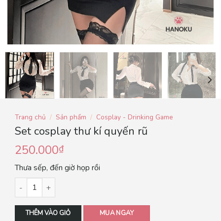
Trang chủ
/
Sản phẩm
/
Cosplay - Drinking Game
Set cosplay thư kí quyến rũ
250.000
₫
Thưa sếp, đến giờ họp rồi
THÊM VÀO GIỎ
MUA NGAY