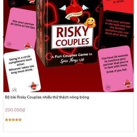
Bộ bài Risky Couples nhiều thử thách nóng bóng
200.000
₫
Được xếp
hạng
5.00
5 sao