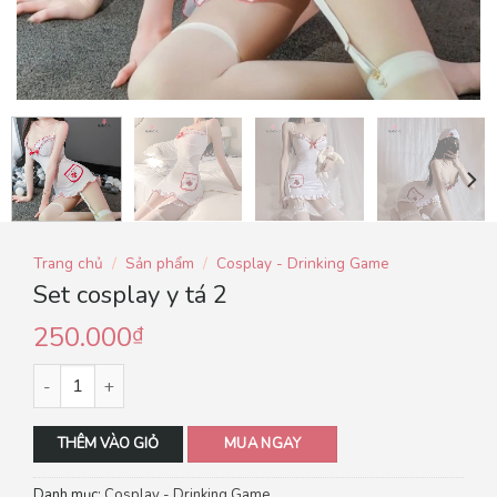
Trang chủ
/
Sản phẩm
/
Cosplay - Drinking Game
Set cosplay y tá 2
250.000
₫
THÊM VÀO GIỎ
MUA NGAY
Danh mục:
Cosplay - Drinking Game