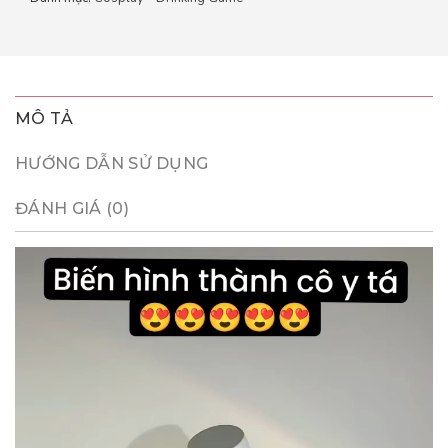
MÔ TẢ
HƯỚNG DẪN SỬ DỤNG
ĐÁNH GIÁ (0)
Trình
chơi
Video