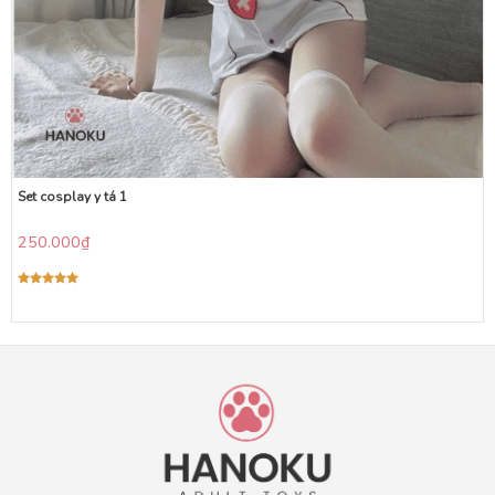
Set cosplay y tá 1
250.000
₫
Được xếp
hạng
5.00
5 sao