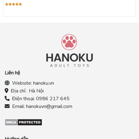
Được xếp
hạng
5.00
5 sao
Liên hệ
Website:
hanoku.vn
Địa chỉ:
Hà Nội
Điện thoại:
0986 217 645
Email:
hanokuvn@gmail.com