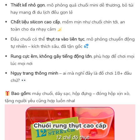
Thiết kế nhỏ gọn
, mô phỏng quả chuối mini dễ thương, bỏ túi
hay mang đi du lịch đều gọn lẻ
Chất liệu silicon cao cấp
, mềm mịn như chuối chín tới, an
toàn cho da nhạy cảm
Đầu chuối có thể
thụt ra vào liên tục
, mô phỏng chuyển động
tự nhiên – kích thích sâu, đã tận gốc
Rung cực êm, không gây tiếng động lớn
, phù hợp để chơi mọi
lúc mọi nơi
Ngụy trang thông minh
– ai mà nghĩ đây là đồ chơi 18+ đâu
chứ?
Bao gồm:
máy chuối, dây sạc, hộp đựng – đóng hộp xịn xò,
tặng người yêu cũng hợp luôn nha!
Trình
chơi
Video