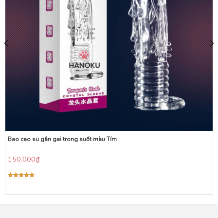
Bao cao su gân gai trong suốt màu Tím
150.000
₫
Được xếp
hạng
5.00
5 sao