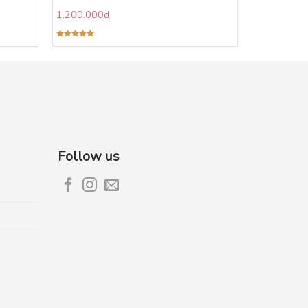
1.200.000
₫
Được xếp
hạng
5.00
5 sao
Follow us