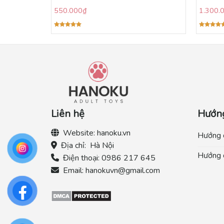
550.000
₫
1.300.
Được xếp
Được xếp
hạng
5.00
hạng
5.00
5 sao
5 sao
Liên hệ
Hướn
Website:
hanoku.vn
Hướng 
Địa chỉ:
Hà Nội
Hướng 
Điện thoại:
0986 217 645
Email:
hanokuvn@gmail.com