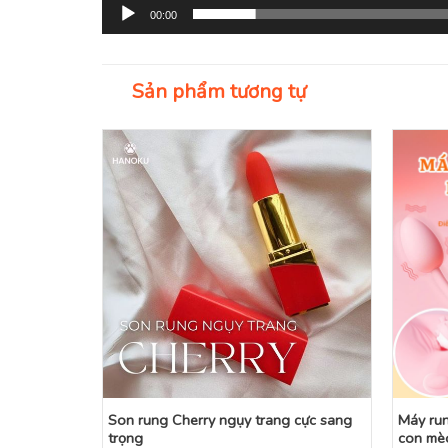
00:00
Sản phẩm tương tự
aptor Plus
Son rung Cherry ngụy trang cực sang
Máy run
trọng
con mè