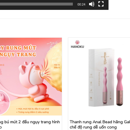
00:24
g bú mút 2 đầu ngụy trang hình
Thanh rung Anal Bead hãng Ga
o
chế độ rung dễ uốn cong