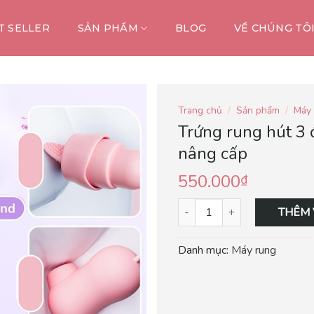
T SELLER
SẢN PHẨM
BLOG
VỀ CHÚNG TÔ
Trang chủ
/
Sản phẩm
/
Máy 
Trứng rung hút 3
nâng cấp
550.000
₫
THÊM 
Danh mục:
Máy rung