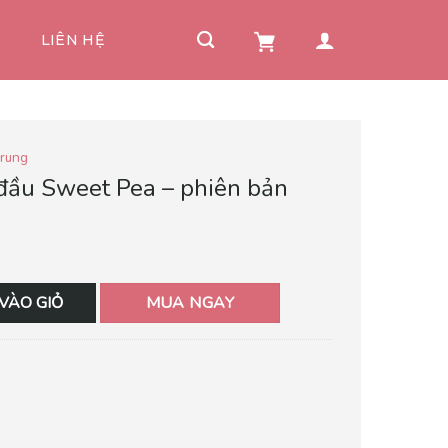
I
LIÊN HỆ
rung
 đầu Sweet Pea – phiên bản
VÀO GIỎ
MUA NGAY